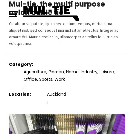
Mul-tie, the multi purpose
nylon cable tie
Curabitur vulputate, ligula nec dictum tempus, metus urna
aliquet nisl, sed consequat nisi nisl sit amet lectus. Integer ac
ornare dui. Mauris est lacus, ullamcorper ac tellus id, ultricies
volutpat nisi.
Category
Agriculture, Garden, Home, Industry, Leisure,
Office, Sports, Work
Location
Auckland