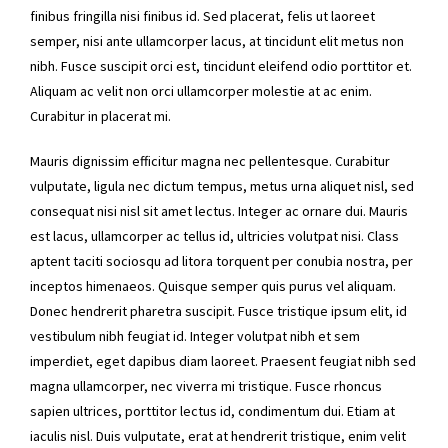
finibus fringilla nisi finibus id. Sed placerat, felis ut laoreet
semper, nisi ante ullamcorper lacus, at tincidunt elit metus non
nibh. Fusce suscipit orci est, tincidunt eleifend odio porttitor et.
Aliquam ac velit non orci ullamcorper molestie at ac enim.
Curabitur in placerat mi.
Mauris dignissim efficitur magna nec pellentesque. Curabitur
vulputate, ligula nec dictum tempus, metus urna aliquet nisl, sed
consequat nisi nisl sit amet lectus. Integer ac ornare dui. Mauris
est lacus, ullamcorper ac tellus id, ultricies volutpat nisi. Class
aptent taciti sociosqu ad litora torquent per conubia nostra, per
inceptos himenaeos. Quisque semper quis purus vel aliquam.
Donec hendrerit pharetra suscipit. Fusce tristique ipsum elit, id
vestibulum nibh feugiat id. Integer volutpat nibh et sem
imperdiet, eget dapibus diam laoreet. Praesent feugiat nibh sed
magna ullamcorper, nec viverra mi tristique. Fusce rhoncus
sapien ultrices, porttitor lectus id, condimentum dui. Etiam at
iaculis nisl. Duis vulputate, erat at hendrerit tristique, enim velit